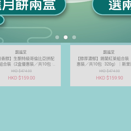
酮福堂
酮福堂
級香醇】生酮特級哥倫比亞拼配
【醇厚濃郁】錫蘭紅茶組合裝
組合裝（2盒優惠裝／共10包 ·
惠裝／共10包 · 320g）｜斯
0g）｜ 打造完美無糖防彈咖啡
沖茶包 × 赤蘚糖醇 × 生酮伴侶代
HKD $474.00
HKD $474.00
打造完美正宗港式生酮奶
HKD $159.00
HKD $159.90