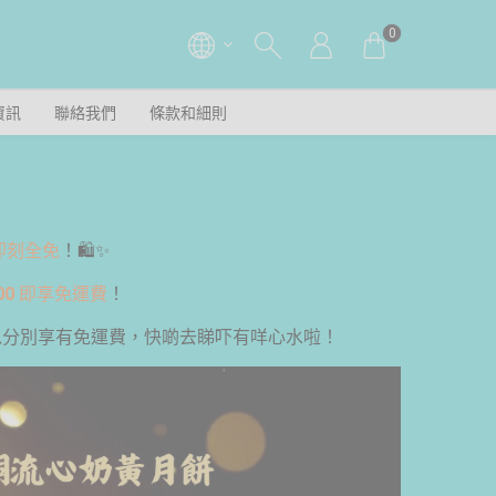
0
資訊
聯絡我們
條款和細則
即刻全免
！🛍️✨
00
即享免運費
！
可以分別享有免運費，快啲去睇吓有咩心水啦！