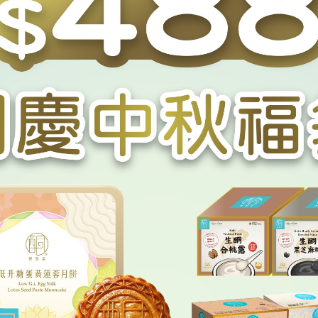
酮福堂
酮福堂
酮·長輩送禮之選】生酮流心奶黃
【長輩送禮首選/實體月餅券
盒 （一盒四個） | 無精製糖 阿
生酮流心奶黃月餅券 (45g x 4個
 赤蘚糖醇 低卡低碳水 健身減肥
無精製糖 阿洛酮糖 赤蘚糖醇 
HKD $338.00
HKD $338.00
中秋禮券 低GI糖尿適合
水 健身減肥中秋禮券 低GI糖
值福袋】
【中秋超值福袋】