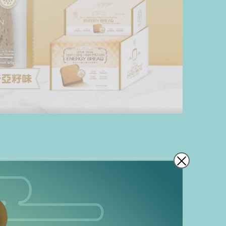
【中秋超值福袋】
【月餅·長輩送禮之選】買一送一