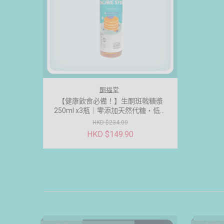
酮福堂
【健康飲食必備！】生酮班戟糖漿
250ml x3瓶｜零添加天然代糖・低碳
低糖楓糖風味糖漿
HKD $234.00
HKD $149.90