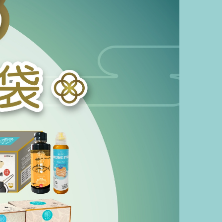
酮福堂
】酮福堂
【低卡控糖 · 經典滋味】低升糖蛋黃蓮
/盒) |
蓉月餅券（一盒四個）｜中秋輕盈無
低卡低碳
負擔之選
HKD $308.00
尿適合
【中秋超值福袋】