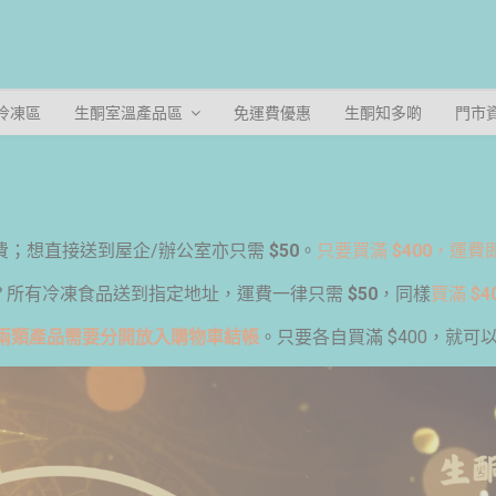
冷凍區
生酮室溫產品區
免運費優惠
生酮知多啲
門市
！
費；想直接送到屋企/辦公室亦只需
$50
。
只要買滿
$400
，運費
？所有冷凍食品送到指定地址，運費一律只需
$50
，同樣
買滿
$4
兩類產品需要分開放入購物車結帳
。只要各自買滿 $400，就