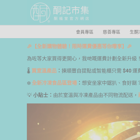
會員專區
慈善專區
生酮
🎉【全新購物體驗！限時運費優惠等你嚟享】🎉
為咗等大家買得更開心，我哋嘅運費計劃全新升級
🌡️
買室溫產品
：
揀順豐自提點或智能櫃只需
$40
運
❄️
全新冷凍食品區登場
：
想安坐家中鋸扒、食好餸
💡
小貼士：
由於室溫與冷凍產品由不同物流配送，