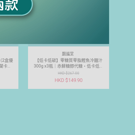
酮福堂
（2盒優
【低卡低碳】零糖質零脂鰹魚冷麵汁
里蘭卡手
300g x3瓶｜赤蘚糖醇代糖・低卡低碳
奶粉 ·
水調味料
HKD $267.00
茶
HKD $149.90