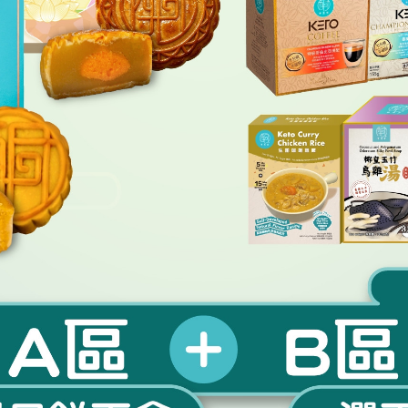
酮福堂
全新產品
酮福堂
糖水雙享】黑芝麻糊+合桃露 各
【養陰補氣 · 潤膚安神】椰皇
共4碗）｜低GI認證・送禮生酮
湯 780g／盒（260g × 3碗
首選
飲燉湯
HKD $170.00
HKD $168.00
HKD $99.00
HKD $98.00
值福袋】
【中秋超值福袋】