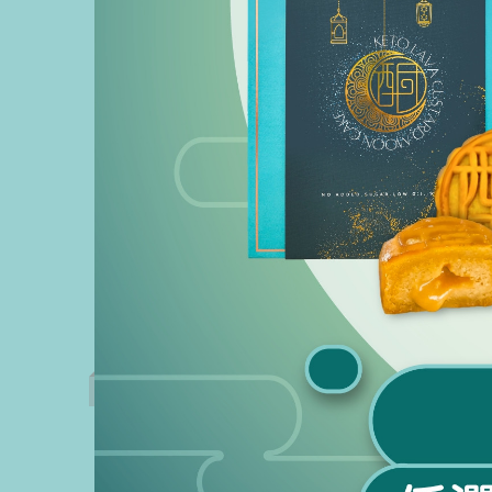
酮福堂
【健康代餐】生酮咖喱雞飯 3盒裝｜低
【經典
碳水・白蘿蔔代薯仔健康餐
1盒（
HKD $264.00
HKD $139.90
【中秋超值福袋】
【中秋超