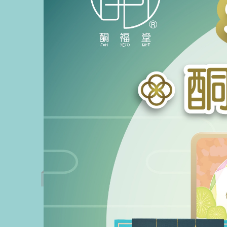
酮福堂
【低GI·長輩送禮之選】低升糖蛋黃蓮
【生
蓉月餅禮盒（一盒四個）｜中秋輕盈
月餅禮
無負擔之選
洛酮糖
HKD $308.00
【中秋超值福袋】
【中秋超