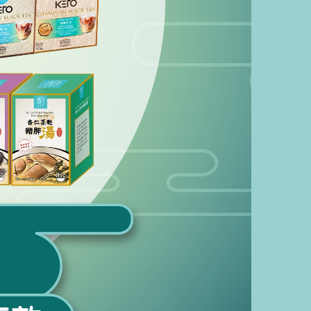
全新產品
酮福堂
玉竹烏雞
【潤燥化痰 · 健脾益氣】杏仁菜乾豬肺
）｜常溫即
湯 780g／盒（260g × 3碗）｜常溫即
飲燉湯
HKD $158.00
HKD $88.00
【中秋超值福袋】