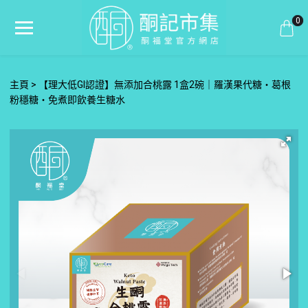
0
主頁
【理大低GI認證】無添加合桃露 1盒2碗｜羅漢果代糖・葛根
粉穩糖・免煮即飲養生糖水