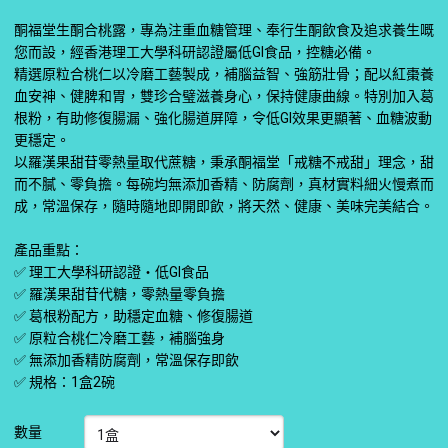
酮福堂生酮合桃露，專為注重血糖管理、奉行生酮飲食及追求養生嘅
您而設，經香港理工大學科研認證屬低GI食品，控糖必備。
精選原粒合桃仁以冷磨工藝製成，補腦益智、強筋壯骨；配以紅棗養
血安神、健脾和胃，雙珍合璧滋養身心，保持健康曲線。特別加入葛
根粉，有助修復腸漏、強化腸道屏障，令低GI效果更顯著、血糖波動
更穩定。
以羅漢果甜苷零熱量取代蔗糖，秉承酮福堂「戒糖不戒甜」理念，甜
而不膩、零負擔。每碗均無添加香精、防腐劑，真材實料細火慢煮而
成，常溫保存，隨時隨地即開即飲，將天然、健康、美味完美結合。
產品重點：
✅ 理工大學科研認證・低GI食品
✅ 羅漢果甜苷代糖，零熱量零負擔
✅ 葛根粉配方，助穩定血糖、修復腸道
✅ 原粒合桃仁冷磨工藝，補腦強身
✅ 無添加香精防腐劑，常溫保存即飲
✅ 規格：1盒2碗
數量