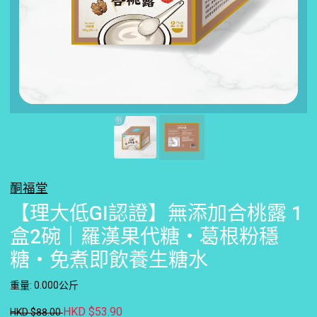
酮福堂
【理大低GI認證】無添加合桃露 1
盒2碗｜羅漢果代糖・葛根粉穩
糖・免煮即飲養生糖水
重量: 0.000公斤
HKD $53.90
HKD $88.00