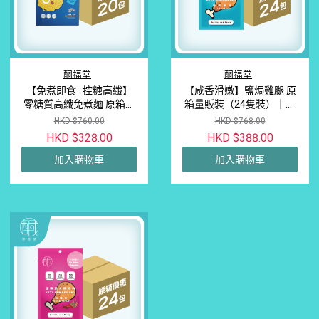
酮福堂
酮福堂
【免煮即食 · 控糖高纖】
【咸香滑嫩】鹽焗雞腿 原
零糖質高纖免煮麵 原箱優
箱量販裝（24隻裝）｜無
惠裝（20盒裝）｜生酮減
激素滑嫩雞腿肉 · 長期備
HKD $760.00
HKD $768.00
脂控卡主食首選
餐與解救雞胸肉厭倦感首
HKD $328.00
HKD $388.00
選
加入購物車
加入購物車