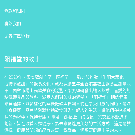
條款和細則
聯絡我們
訪客訂單追蹤
酮福堂的故事
在2020年，梁奕藍創立了「酮福堂」，致力於推動「生酮大眾化 •
戒糖不戒甜」的飲食文化，成為連續五年全香港無糖生酮食品銷量冠
軍。面對市場上高糖美食的泛濫，梁奕藍研發出讓人熟悉且喜愛的無
糖低碳食品與飲料，滿足人們對美味的渴望。 「酮福堂」相信健康
來自選擇，以多樣化的無糖低碳美食讓人們在享受口感的同時，關注
自身健康。品牌特別將控糖飲食融入年輕人的生活，讓他們在追求美
味的過程中，保持健康。 隨著「酮福堂」的成長，梁奕藍不斷追求
創新，旨在改善人類健康，為未來創造更美好的生活方式。這是關於
選擇、健康與夢想的品牌故事，激勵每一個想要健康生活的人。