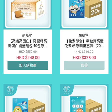
酮福堂
酮福堂
【高纖高蛋白】奇亞籽高
【免煮即食】零糖質高纖
纖蛋白能量麵包 40包原箱
免煮米 原箱優惠裝（20盒
量販裝｜最佳食用日期：
裝）｜完勝蒟蒻米口感帶
HKD $552.00
HKD $760.00
2026年9月19日
米香 · 低GI生酮減脂主食首
HKD $248.00
HKD $328.00
選
加入購物車
售罄