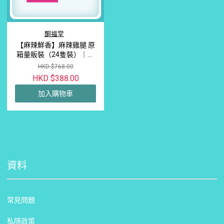
酮福堂
【麻辣鮮香】麻辣雞腿 原
箱量販裝（24隻裝）｜無
激素滑嫩雞腿肉 · 長期備
HKD $768.00
餐與解救雞胸肉厭倦感首
HKD $388.00
選
加入購物車
資料
常見問題
私隱政策