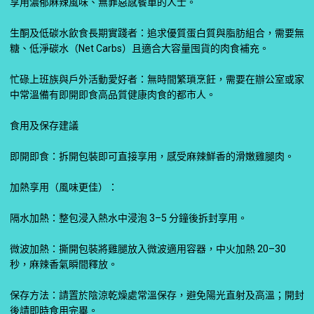
享用濃郁麻辣風味、無罪惡感餐單的人士。
生酮及低碳水飲食長期實踐者：追求優質蛋白質與脂肪組合，需要無
糖、低淨碳水（Net Carbs）且適合大容量囤貨的肉食補充。
忙碌上班族與戶外活動愛好者：無時間繁瑣烹飪，需要在辦公室或家
中常溫備有即開即食高品質健康肉食的都市人。
食用及保存建議
即開即食：拆開包裝即可直接享用，感受麻辣鮮香的滑嫩雞腿肉。
加熱享用（風味更佳）：
隔水加熱：整包浸入熱水中浸泡 3–5 分鐘後拆封享用。
微波加熱：撕開包裝將雞腿放入微波適用容器，中火加熱 20–30
秒，麻辣香氣瞬間釋放。
保存方法：請置於陰涼乾燥處常溫保存，避免陽光直射及高溫；開封
後請即時食用完畢。