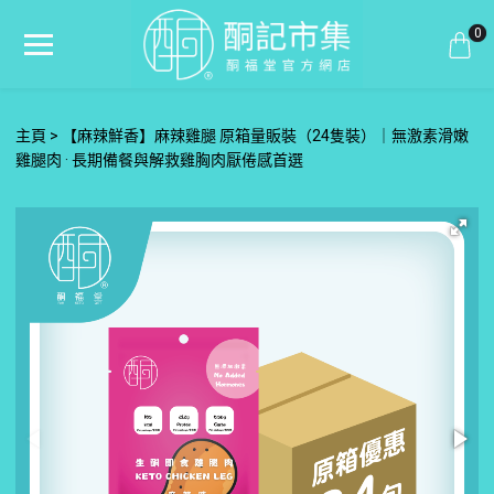
0
主頁
【麻辣鮮香】麻辣雞腿 原箱量販裝（24隻裝）｜無激素滑嫩
雞腿肉 · 長期備餐與解救雞胸肉厭倦感首選