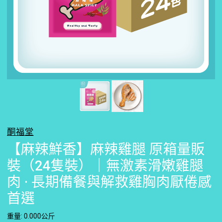
酮福堂
【麻辣鮮香】麻辣雞腿 原箱量販
裝（24隻裝）｜無激素滑嫩雞腿
肉 · 長期備餐與解救雞胸肉厭倦感
首選
重量: 0.000公斤