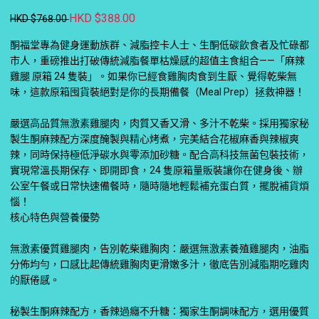
HKD $388.00
HKD $768.00
酮福堂專為健身運動族群、減脂控卡人士、生酮低碳飲食者及忙碌都
市人，重磅推出打破傳統減脂餐單枯燥感的超值主食組合——「麻辣
雞腿 原箱 24 隻裝」。如果你已經食雞胸肉食到生厭、覺得乾柴無
味，這款原箱囤貨裝絕對是你的長期備餐（Meal Prep）拯救神器！
嚴選高品質無激素雞腿肉，肉質又香又滑、多汁不乾柴。採用獨家秘
製生酮麻辣配方深度醃製與精心烤煮，完美結合花椒麻香與辣椒爽
辣，同時保持極低淨碳水與零添加砂糖。配合高科技無菌包裝技術，
實現常溫長期保存、即開即食，24 隻原箱量販裝讓你在健身後、辦
公室午餐或日常快速備餐時，隨時隨地輕鬆補充蛋白質，擺脫補貨煩
惱！
核心特色與營養優勢
無激素優質雞腿肉，告別乾柴雞胸肉：嚴選無激素養殖雞腿肉，油脂
分佈均勻，口感比起傳統雞胸肉更滑嫩多汁，徹底告別減脂期吃雞肉
的厭倦感。
秘製生酮麻辣配方，香辣過癮不升糖：獨家生酮調味配方，選用優質