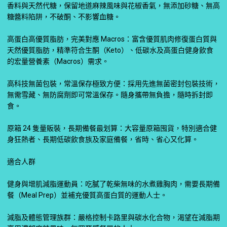
香料與天然代糖，保留地道麻辣風味與花椒香氣，無添加砂糖、無高
糖醬料陷阱，不破酮、不影響血糖。
高蛋白高優質脂肪，完美對應 Macros：富含優質肌肉修復蛋白質與
天然優質脂肪，精準符合生酮（Keto）、低碳水及高蛋白健身飲食
的宏量營養素（Macros）需求。
高科技無菌包裝，常溫保存極致方便：採用先進無菌密封包裝技術，
無需雪藏、無防腐劑即可常溫保存。隨身攜帶無負擔，隨時拆封即
食。
原箱 24 隻量販裝，長期備餐最划算：大容量原箱囤貨，特別適合健
身狂熱者、長期低碳飲食族及家庭備餐，省時、省心又化算。
適合人群
健身與增肌減脂運動員：吃膩了乾柴無味的水煮雞胸肉，需要長期備
餐（Meal Prep）並補充優質高蛋白質的運動人士。
減脂及體態管理族群：嚴格控制卡路里與碳水化合物，渴望在減脂期