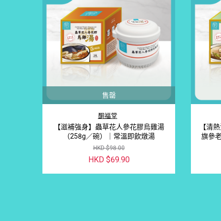
售罄
酮福堂
【滋補強身】蟲草花人參花膠烏雞湯
【清熱
（258g／碗）｜常溫即飲燉湯
旗參老
HKD $98.00
HKD $69.90