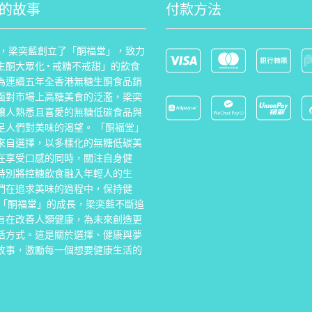
的故事
付款方法
0年，梁奕藍創立了「酮福堂」，致力
生酮大眾化 • 戒糖不戒甜」的飲食
為連續五年全香港無糖生酮食品銷
面對市場上高糖美食的泛濫，梁奕
讓人熟悉且喜愛的無糖低碳食品與
足人們對美味的渴望。 「酮福堂」
來自選擇，以多樣化的無糖低碳美
在享受口感的同時，關注自身健
特別將控糖飲食融入年輕人的生
們在追求美味的過程中，保持健
著「酮福堂」的成長，梁奕藍不斷追
旨在改善人類健康，為未來創造更
活方式。這是關於選擇、健康與夢
故事，激勵每一個想要健康生活的