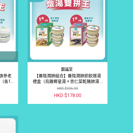
酮福堂
旗參老
【養陰潤肺組合】養陰潤肺即飲燉湯
（各1
禮盒（烏雞椰皇湯 + 杏仁菜乾豬肺湯 6
班族滋
碗裝）｜養陰補氣 · 潤膚安神 · 常溫即
HKD $336.00
飲
HKD $178.00