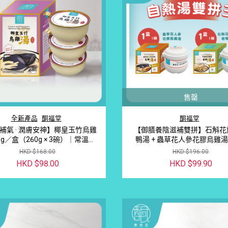
售罄
全新產品
酮福堂
酮福堂
補氣 · 潤膚安神】椰皇玉竹烏雞
【御膳養陰滋補雙拼】石斛花
0g／盒（260g × 3碗）｜常溫即
鴨湯 + 蟲草花人參花膠烏雞湯
飲燉湯
碗）｜免火自熱藥膳・捱夜上
HKD $168.00
HKD $196.00
補首選
HKD $98.00
HKD $99.90