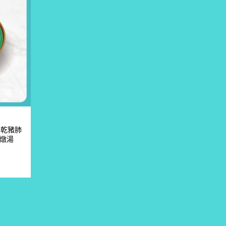
菜乾豬肺
飲燉湯