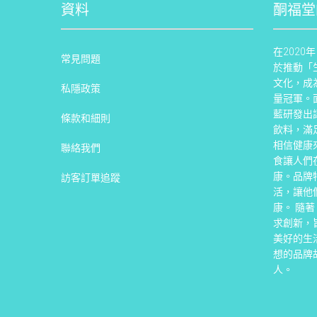
資料
酮福堂
在202
常見問題
於推動「
文化，成
私隱政策
量冠軍。
藍研發出
條款和細則
飲料，滿
相信健康
聯絡我們
食讓人們
康。品牌
訪客訂單追蹤
活，讓他
康。 隨
求創新，
美好的生
想的品牌
人。