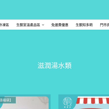
冷凍區
生酮室溫產品區
免運費優惠
生酮知多啲
門市
滋潤湯水類
值福袋】