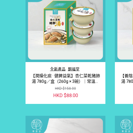
全新產品
酮福堂
【潤燥化痰 · 健脾益氣】杏仁菜乾豬肺
【養陰
湯 780g／盒（260g × 3碗）｜常溫即
湯 78
飲燉湯
HKD $158.00
HKD $88.00