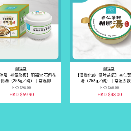
酮福堂
酮福堂
消腫 · 補氣修復】酮福堂 石斛花
【潤燥化痰 · 健脾益氣】杏仁
鴨湯（258g／碗）｜常溫即飲
湯（258g／碗）｜常溫即
燉湯 產品簡介
HKD $98.00
HKD $60.00
HKD $69.90
HKD $48.00