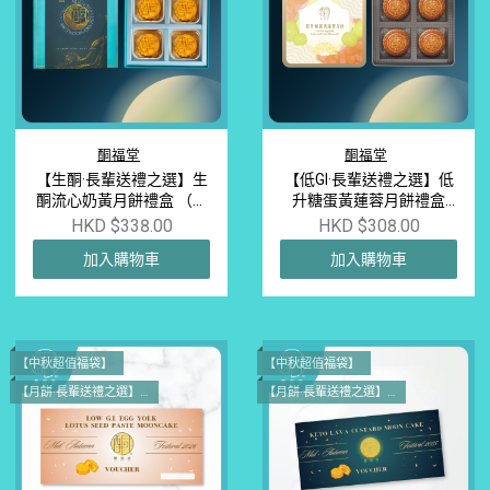
酮福堂
酮福堂
【生酮·長輩送禮之選】生
【低GI·長輩送禮之選】低
酮流心奶黃月餅禮盒 （一
升糖蛋黃蓮蓉月餅禮盒
盒四個） | 無精製糖 阿洛
（一盒四個）｜中秋輕盈
HKD $338.00
HKD $308.00
酮糖 赤蘚糖醇 低卡低碳水
無負擔之選
加入購物車
加入購物車
健身減肥中秋禮券 低GI糖
尿適合
【中秋超值福袋】
【中秋超值福袋】
【月餅·長輩送禮之選】買一送一
【月餅·長輩送禮之選】買一送一