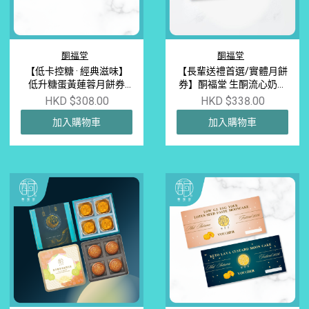
酮福堂
酮福堂
【低卡控糖 · 經典滋味】
【長輩送禮首選/實體月餅
低升糖蛋黃蓮蓉月餅券
券】酮福堂 生酮流心奶黃
（一盒四個）｜中秋輕盈
月餅券 (45g x 4個/盒) | 無
HKD $308.00
HKD $338.00
無負擔之選
精製糖 阿洛酮糖 赤蘚糖醇
加入購物車
加入購物車
低卡低碳水 健身減肥中秋
禮券 低GI糖尿適合