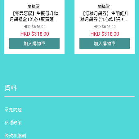
酮福堂
酮福堂
【零罪惡感】生酮低升糖
【低糖月餅券】生酮低升
月餅禮盒 (流心+蛋黃蓮蓉)
糖月餅券 (流心款1張 + 經
｜阿洛酮糖無精製糖 減肥
典蛋黃蓮蓉款1張) | 無精製
HKD $646.00
HKD $646.00
健身必食 中秋長輩送禮首
糖 阿洛酮糖 赤蘚糖醇 健
HKD $318.00
HKD $318.00
選
身減肥 中秋長輩送禮
加入購物車
加入購物車
資料
常見問題
私隱政策
條款和細則