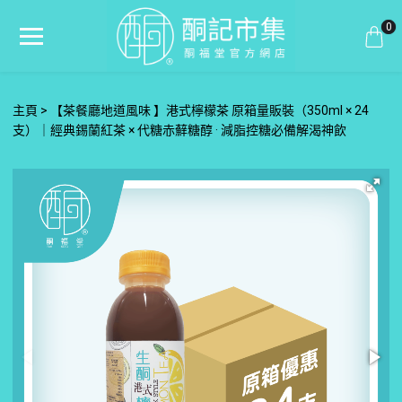
0
主頁
【茶餐廳地道風味 】港式檸檬茶 原箱量販裝（350ml × 24
支）｜經典錫蘭紅茶 × 代糖赤蘚糖醇 · 減脂控糖必備解渴神飲