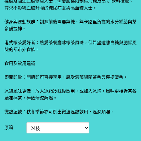
控糖及關注血糖健康人士：需要嚴格限制添加糖及高 GI 飲料攝取、
尋求不影響血糖升降的糖尿病友與高血糖人士。
健身與運動族群：訓練前後需要無糖、無卡路里負擔的水分補給與茶
多酚提神。
港式檸茶愛好者：熱愛茶餐廳冰檸茶風味，但希望遠離白糖與肥胖風
險的都市外食族。
食用及飲用建議
即開即飲：開瓶即可直接享用，感受濃郁錫蘭茶香與檸檬清香。
冰鎮風味更佳：放入冰箱冷藏後飲用，或加入冰塊，風味更接近茶餐
廳凍檸茶，極致清涼解渴。
微熱溫飲：秋冬季節亦可倒出微波溫熱飲用，溫潤順喉。
原箱