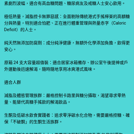
素劇烈波幅，適合有高血糖問題、糖尿病友及戒糖人士安心飲用。
極低熱量，減脂控卡無罪惡感：全面剔除傳統港式手搖檸茶的高額糖
分與熱量，特別適合怕肥、正在進行體重管理與熱量赤字（Caloric
Deficit）的人士。
純天然無添加防腐劑：成分純淨健康，無額外化學添加負擔，飲得更
安心。
原箱 24 支大容量超值裝：適合居家冰箱備存、辦公室午後提神或戶
外運動後迅速解渴，隨時隨地享用冰爽港式風味。
適合人群
減脂及體態管理族群：嚴格控制卡路里與糖分攝取，渴望尋求零熱
量、能替代高糖手搖飲的解渴飲品。
生酮及低碳水飲食實踐者：追求零淨碳水化合物，需要嚴格控糖、確
保「不破酮」的生酮生活族群。