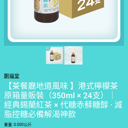
酮福堂
【茶餐廳地道風味 】港式檸檬茶
原箱量販裝（350ml × 24支）｜
經典錫蘭紅茶 × 代糖赤蘚糖醇 · 減
脂控糖必備解渴神飲
重量: 0.000公斤