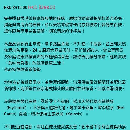
HKD $388.00
HKD $912.00
完美還原香港茶餐廳經典地道風味，嚴選傳統優質錫蘭紅茶為茶底，
搭配鮮爽清香的檸檬，並以天然零碳零卡的赤蘚糖醇代替傳統白糖，
讓你隨時享用茶香濃郁、順喉潤滑的冰檸茶！
本產品做到真正零糖、零卡路里負擔，不升糖、不破酮，並且純天然
無添加防腐劑。24 支原箱大容量設計，是忙碌都市人、辦公室囤貨
及家庭健康控糖管理的終極解渴首選，讓你告別糖分陷阱，輕鬆實現
「美味無負擔」的低碳健康生活！
核心特色與營養優勢
地道港式茶餐廳風味，茶香濃郁順喉：沿用傳統優質錫蘭紅茶配搭清
新檸檬，完美鎖住正宗港式檸茶的茶膽回甘與檸香，口感潤滑順喉。
赤蘚糖醇替代白糖，零碳零卡不破酮：採用天然代糖赤蘚糖醇
（Erythritol），不參與人體糖代謝，幾乎零卡路里、零淨碳水（Net
Carbs）負擔，精準保持生酮狀態（Ketosis）。
不引起血糖波動，關注血糖及糖尿病友善：飲用後不引發血糖與胰島