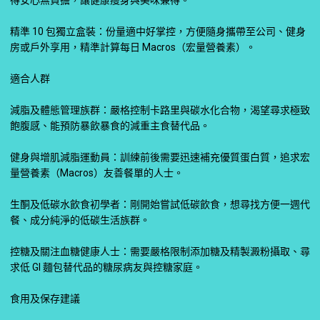
得安心無負擔，讓健康瘦身與美味兼得。
精準 10 包獨立盒裝：份量適中好掌控，方便隨身攜帶至公司、健身
房或戶外享用，精準計算每日 Macros（宏量營養素）。
適合人群
減脂及體態管理族群：嚴格控制卡路里與碳水化合物，渴望尋求極致
飽腹感、能預防暴飲暴食的減重主食替代品。
健身與增肌減脂運動員：訓練前後需要迅速補充優質蛋白質，追求宏
量營養素（Macros）友善餐單的人士。
生酮及低碳水飲食初學者：剛開始嘗試低碳飲食，想尋找方便一週代
餐、成分純淨的低碳生活族群。
控糖及關注血糖健康人士：需要嚴格限制添加糖及精製澱粉攝取、尋
求低 GI 麵包替代品的糖尿病友與控糖家庭。
食用及保存建議