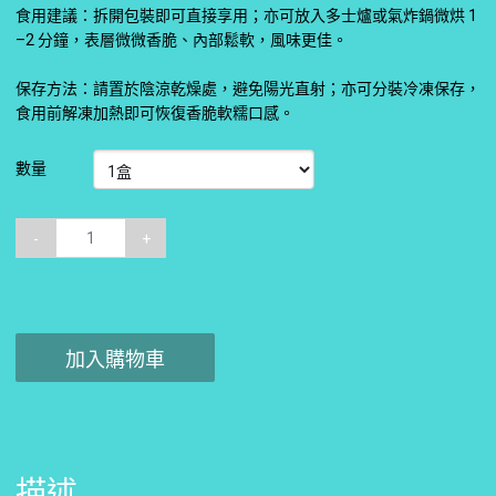
食用建議：拆開包裝即可直接享用；亦可放入多士爐或氣炸鍋微烘 1
–2 分鐘，表層微微香脆、內部鬆軟，風味更佳。
保存方法：請置於陰涼乾燥處，避免陽光直射；亦可分裝冷凍保存，
食用前解凍加熱即可恢復香脆軟糯口感。
數量
-
+
加入購物車
描述