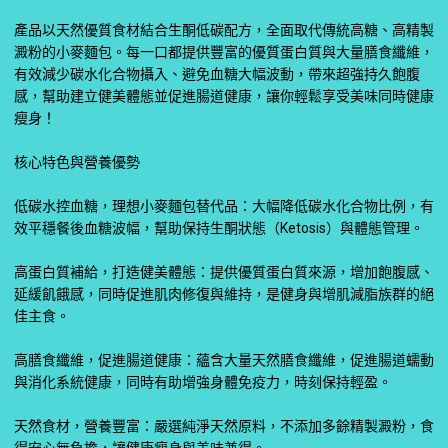
產品以天然優質食材結合生酮低碳配方，全面取代傳統高糖、高精製
澱粉的小麥麵包。每一口都提供豐富的優質蛋白質與大量膳食纖維，
有效減少碳水化合物攝入、避免血糖大幅波動，帶來超強持久飽腹
感，幫助建立健美體態並促進腸道健康，讓你輕鬆享受美味同時健康
瘦身！
核心特色與營養優勢
低碳水控血糖，理想小麥麵包替代品：大幅降低碳水化合物比例，有
效平穩餐後血糖波幅，幫助保持生酮狀態（Ketosis）與體態管理。
高蛋白質補給，打造健美體態：提供優質蛋白質來源，增加飽腹感、
延緩飢餓感，同時促進肌肉修復與維持，是健身與增肌減脂族群的絕
佳主食。
高膳食纖維，促進腸道健康：蘊含大量天然膳食纖維，促進腸道蠕動
與消化系統健康，同時有助增強身體免疫力，時刻保持輕盈。
天然食材，營養豐富：嚴選純淨天然原料，不添加多餘精製澱粉，食