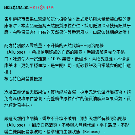
HKD $99.99
HKD $198.00
告別傳統市售果仁醬添加氫化植物油、反式脂肪與大量精製白糖的健
康陷阱，本產品嚴選純天然優質原粒杏仁，採用低溫冷磨技術細緻研
磨，完整保留杏仁自有的天然果油與香濃風味，口感如絲綢般幼滑！
配方特別融入零熱量、不升糖的天然代糖——阿洛酮糖
（Allulose），帶出恰到好處的自然的甜意，香甜濃郁且完全不黏
口，味道令人一試難忘。100% 無糖、低碳水、高膳食纖維，不僅健
康美味，更能平穩血糖，是生酮吐司、低碳鬆餅及日常蘸食的絕佳選
擇！
核心特色與營養優勢
冷磨工藝保留天然果油，質地絲滑香濃：採用先進低溫冷磨技術，避
免高溫破壞果仁營養，完整鎖住原粒杏仁的優質油脂與堅果香氣，質
地順滑易塗抹。
嚴選天然阿洛酮糖，香甜不升糖不破酮：添加天然稀有糖阿洛酮糖
（Allulose），甜度自然清爽，不參與人體糖代謝，零卡路里、不影
響血糖與胰島素波幅，精準維持生酮狀態（Ketosis）。