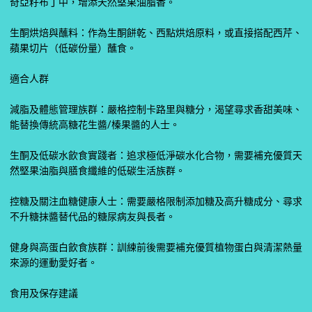
奇亞籽布丁中，增添天然堅果油脂香。
生酮烘焙與蘸料：作為生酮餅乾、西點烘焙原料，或直接搭配西芹、
蘋果切片（低碳份量）蘸食。
適合人群
減脂及體態管理族群：嚴格控制卡路里與糖分，渴望尋求香甜美味、
能替換傳統高糖花生醬/榛果醬的人士。
生酮及低碳水飲食實踐者：追求極低淨碳水化合物，需要補充優質天
然堅果油脂與膳食纖維的低碳生活族群。
控糖及關注血糖健康人士：需要嚴格限制添加糖及高升糖成分、尋求
不升糖抹醬替代品的糖尿病友與長者。
健身與高蛋白飲食族群：訓練前後需要補充優質植物蛋白與清潔熱量
來源的運動愛好者。
食用及保存建議