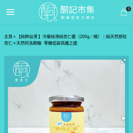
0
主頁
【純粹幼滑 】冷磨絲滑純杏仁醬（200g／樽）｜純天然原粒
杏仁 × 天然阿洛酮糖 · 零糖低碳高纖之選