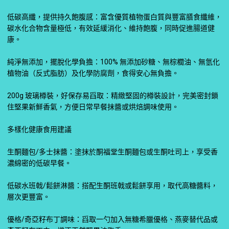
低碳高纖，提供持久飽腹感：富含優質植物蛋白質與豐富膳食纖維，
碳水化合物含量極低，有效延緩消化、維持飽腹，同時促進腸道健
康。
純淨無添加，擺脫化學負擔：100% 無添加砂糖、無棕櫚油、無氫化
植物油（反式脂肪）及化學防腐劑，食得安心無負擔。
200g 玻璃樽裝，好保存易舀取：精緻堅固的樽裝設計，完美密封鎖
住堅果新鮮香氣，方便日常早餐抹醬或烘焙調味使用。
多樣化健康食用建議
生酮麵包/多士抹醬：塗抹於酮福堂生酮麵包或生酮吐司上，享受香
濃綿密的低碳早餐。
低碳水班戟/鬆餅淋醬：搭配生酮班戟或鬆餅享用，取代高糖醬料，
層次更豐富。
優格/奇亞籽布丁調味：舀取一勺加入無糖希臘優格、燕麥替代品或