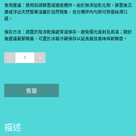
食用建議：使用前請靜置或適度攪拌。由於無添加乳化劑，靜置後沉
澱或浮出天然堅果油屬於自然現象，充分攪拌均勻即可恢復絲滑口
感。
保存方法：請置於陰涼乾燥處常溫保存，避免陽光直射及高溫；開封
後建議蓋緊樽蓋，可置於冰箱冷藏保存以延長最佳風味與新鮮度。
-
+
售罄
描述