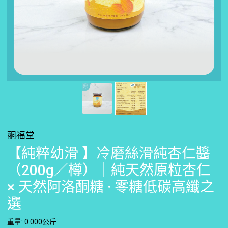
酮福堂
【純粹幼滑 】冷磨絲滑純杏仁醬
（200g／樽）｜純天然原粒杏仁
× 天然阿洛酮糖 · 零糖低碳高纖之
選
重量: 0.000公斤