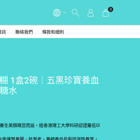
0
資訊
聯絡我們
條款和細則
糊 1盒2碗｜五黑珍寶養血
糖水
養生美顏嘅您而設，經香港理工大學科研認證屬低GI
全面護腎養腸、抗衰老，兼顧養血烏髮同滋陰養胃，