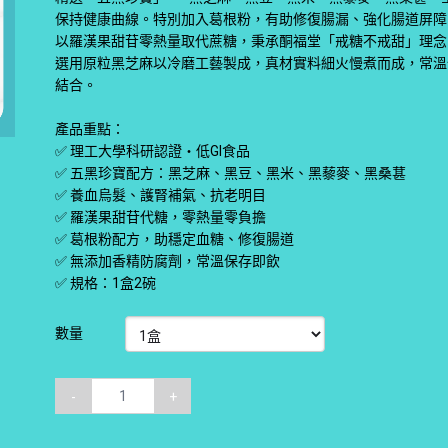
保持健康曲線。特別加入葛根粉，有助修復腸漏、強化腸道屏障
以羅漢果甜苷零熱量取代蔗糖，秉承酮福堂「戒糖不戒甜」理念
選用原粒黑芝麻以冷磨工藝製成，真材實料細火慢煮而成，常溫
結合。
產品重點：
✅ 理工大學科研認證・低GI食品
✅ 五黑珍寶配方：黑芝麻、黑豆、黑米、黑藜麥、黑桑葚
✅ 養血烏髮、護腎補氣、抗老明目
✅ 羅漢果甜苷代糖，零熱量零負擔
✅ 葛根粉配方，助穩定血糖、修復腸道
✅ 無添加香精防腐劑，常溫保存即飲
✅ 規格：1盒2碗
數量
-
+