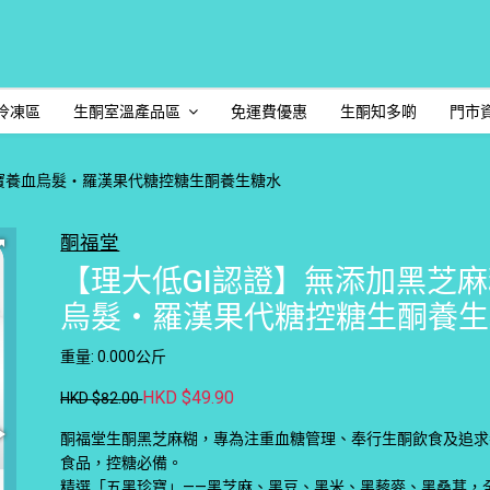
冷凍區
生酮室溫產品區
免運費優惠
生酮知多啲
門市
珍寶養血烏髮・羅漢果代糖控糖生酮養生糖水
酮福堂
【理大低GI認證】無添加黑芝麻
烏髮・羅漢果代糖控糖生酮養生
重量: 0.000公斤
HKD $49.90
HKD $82.00
酮福堂生酮黑芝麻糊，專為注重血糖管理、奉行生酮飲食及追求
食品，控糖必備。
精選「五黑珍寶」——黑芝麻、黑豆、黑米、黑藜麥、黑桑葚，