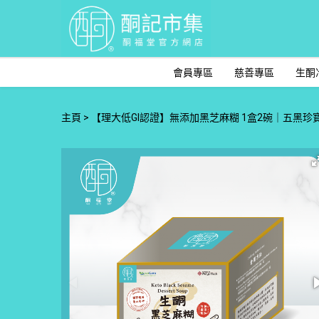
會員專區
慈善專區
生酮
主頁
【理大低GI認證】無添加黑芝麻糊 1盒2碗｜五黑